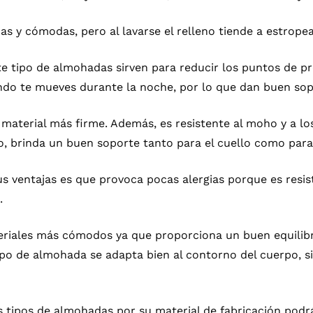
s y cómodas, pero al lavarse el relleno tiende a estropea
te tipo de almohadas sirven para reducir los puntos de p
do te mueves durante la noche, por lo que dan buen sopo
 material más firme. Además, es resistente al moho y a l
o, brinda un buen soporte tanto para el cuello como para
s ventajas es que provoca pocas alergias porque es resis
.
eriales más cómodos ya que proporciona un buen equilibri
tipo de almohada se adapta bien al contorno del cuerpo, 
s tipos de almohadas por su material de fabricación podr