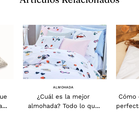
ALMOHADA
que
¿Cuál es la mejor
Cómo e
a
almohada? Todo lo que
perfect
nunca te han contado