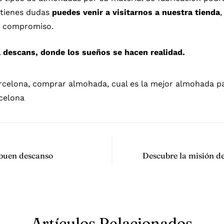
 tienes dudas
puedes venir a visitarnos a
nuestra tienda
 compromiso.
 descans, donde los sueños se hacen realidad.
rcelona
,
comprar almohada
,
cual es la mejor almohada p
celona
 buen descanso
Descubre la misión de
Artículos Relacionados