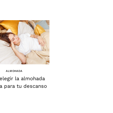
ALMOHADA
ALMOHADA
legir la almohada
Las 5 mejores Almoh
a para tu descanso
para descansar