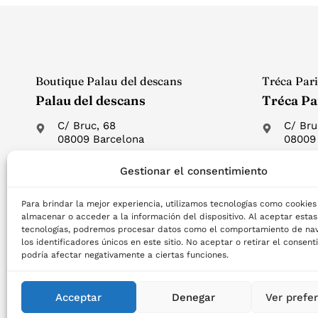
Boutique Palau del descans
Tréca Pari
Palau del descans
Tréca Pa
C/ Bruc, 68
C/ Bru
08009 Barcelona
08009
T. 93 487 37 51
93 487
Gestionar el consentimiento
M. 638 119 853
638 11
Para brindar la mejor experiencia, utilizamos tecnologías como cookies
almacenar o acceder a la información del dispositivo. Al aceptar estas
tecnologías, podremos procesar datos como el comportamiento de nav
los identificadores únicos en este sitio. No aceptar o retirar el consent
podría afectar negativamente a ciertas funciones.
Acceptar
Denegar
Ver prefe