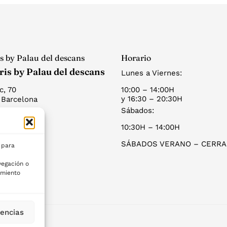
s by Palau del descans
Horario
ris by Palau del descans
Lunes a Viernes:
c, 70
10:00 – 14:00H
y 16:30 – 20:30H
 Barcelona
Sábados:
 37 51
10:30H – 14:00H
9 853
SÁBADOS VERANO – CERR
 para
egación o
imiento
rencias