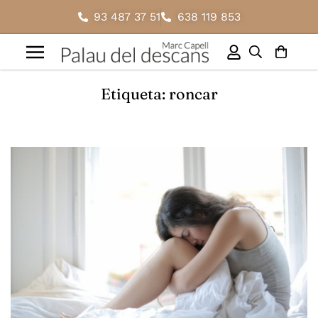
93 487 37 51
638 119 853
Etiqueta: roncar