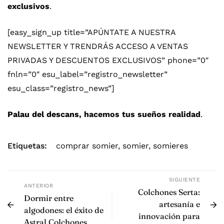
exclusivos
.
[easy_sign_up title=”APÚNTATE A NUESTRA
NEWSLETTER Y TRENDRÁS ACCESO A VENTAS
PRIVADAS Y DESCUENTOS EXCLUSIVOS” phone=”0″
fnln=”0″ esu_label=”registro_newsletter”
esu_class=”registro_news”]
Palau del descans
, hacemos tus sueños realidad
.
Etiquetas:
comprar somier
,
somier
,
somieres
SIGUIENTE
ANTERIOR
Colchones Serta:
Dormir entre
artesanía e
algodones: el éxito de
innovación para
Astral Colchones