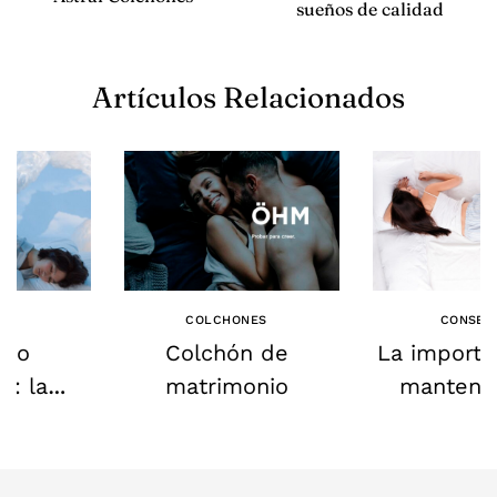
sueños de calidad
Artículos Relacionados
OS
COLCHONES
CONSEJ
nso
Colchón de
La importa
e: la
matrimonio
mantene
cia de
buena post
ra el
hora de d
ísico y