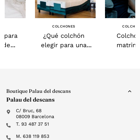
S
COLCHONES
COLCHO
s para
¿Qué colchón
Colchó
s de
elegir para una
matrim
 cómo
cama articulada?
l aliado
para tu
d
Boutique Palau del descans
Palau del descans
C/ Bruc, 68
08009 Barcelona
T. 93 487 37 51
M. 638 119 853