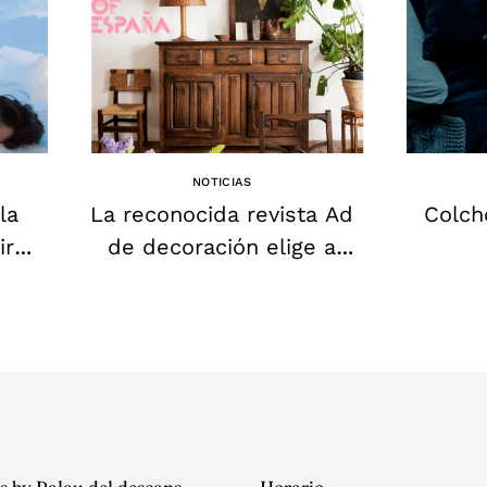
NOTICIAS
la
La reconocida revista Ad
Colch
ir
de decoración elige a
o y
nuestra tienda de
colchones Palau del
descans como una de las
mejores tiendas de
colchones
s by Palau del descans
Horario