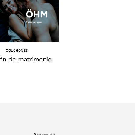
COLCHONES
CONSEJOS
ón de matrimonio
La importancia de
mantener una buen
postura a la hora d
dormir￼
Acerca de