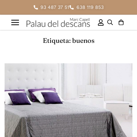
93 487 37 51
638 119 853
Etiqueta: buenos