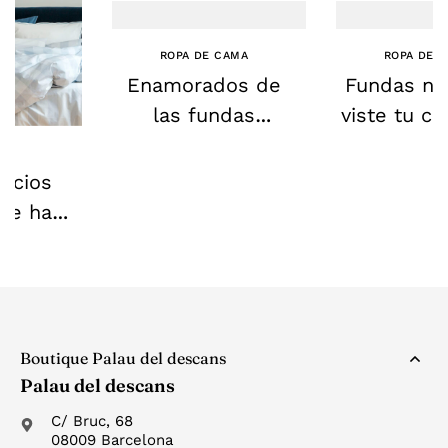
ROPA DE CAMA
ROPA DE 
Enamorados de
Fundas nó
las fundas
viste tu c
nórdicas de
eleganc
OS
revista
disfruta 
ficios
ventaj
re has
aber de
ines
les
Boutique Palau del descans
Palau del descans
C/ Bruc, 68
08009 Barcelona