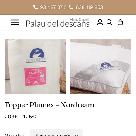
93 487 37 51
638 119 853
Topper Plumex – Nordream
203
€
–
425
€
Medidas