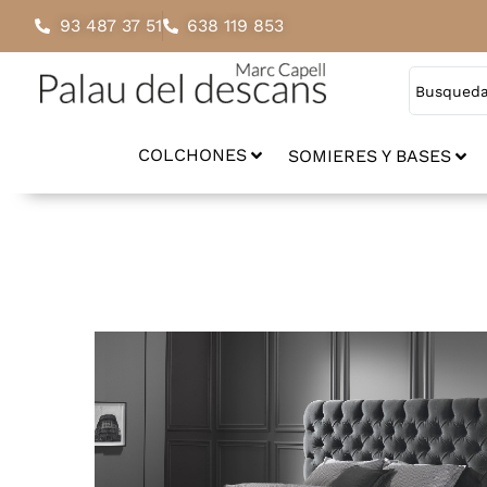
93 487 37 51
638 119 853
COLCHONES
SOMIERES Y BASES