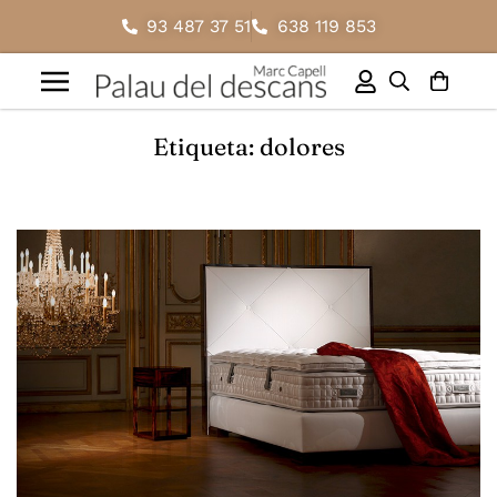
93 487 37 51
638 119 853
Etiqueta: dolores