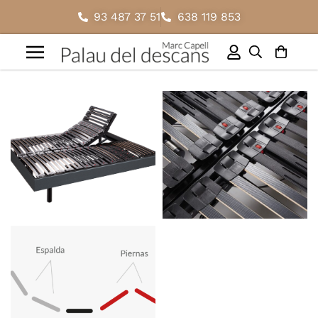
93 487 37 51
638 119 853