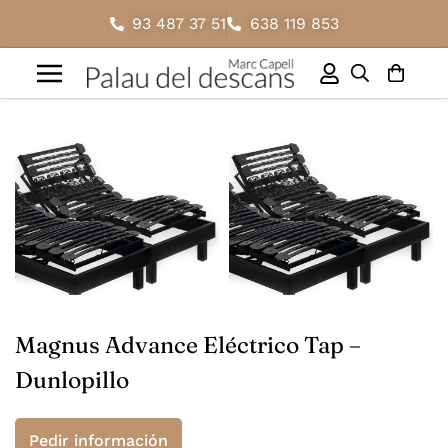
93 487 37 51
638 119 853
Magnus Advance Eléctrico Tap –
Dunlopillo
Pedir información