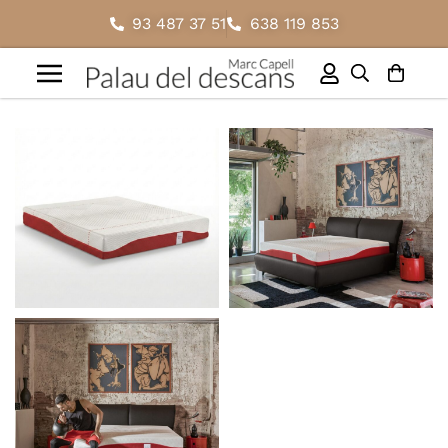
93 487 37 51
638 119 853