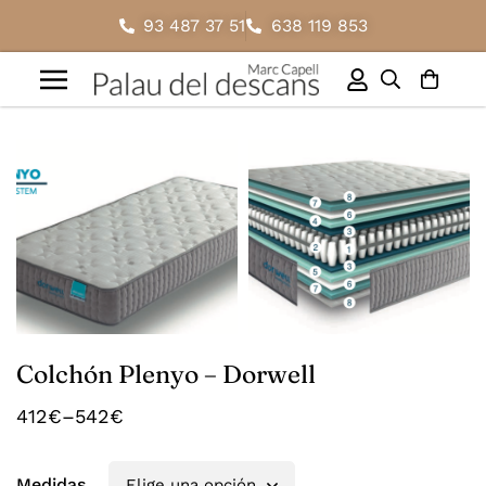
93 487 37 51
638 119 853
Colchón Plenyo – Dorwell
412
€
–
542
€
Medidas