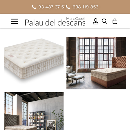
93 487 37 51
638 119 853