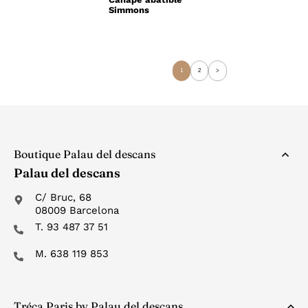
Simmons
1
2
>
Boutique Palau del descans
Palau del descans
C/ Bruc, 68
08009 Barcelona
T. 93 487 37 51
M. 638 119 853
Tréca Paris by Palau del descans