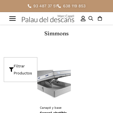
93 487 37 51
638 119 853
Simmons
Filtrar
Productos
Canapé y base
Canapé abatible